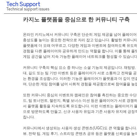
Tech Support
Technical support issues
카지노 플랫폼을 중심으로 한 커뮤니티 구축
온라인 카지노에서 커뮤니티 구축은 단순히 게임 제공을 넘어 플레이어
충성도를 높이는 중요한 전략으로 자리 잡고 있습니다. 활발한 커뮤니
플랫폼에 더 오래 머무르고, 다양한 게임과 이벤트에 참여하도록 유도하
경험을 다른 플레이어와 공유하게 만드는 역할을 합니다. 이를 통해 플
게임 공간을 넘어 지속 가능한 플레이어 네트워크를 형성할 수 있습니다
커뮤니티 구축의 핵심 요소 중 하나는 소셜 기능의 제공입니다. 채팅방, 
대, 길드 또는 팀 기반 이벤트 등은 플레이어가 서로 소통하고 전략을 
는 환경을 조성합니다. 이러한 기능은 플레이어가 플랫폼과 더 깊이 연
며, 단순한 게임 참여를 넘어 사회적 경험을 제공함으로써 참여율을 높
또한 커뮤니티 중심의 이벤트와 캠페인은 참여를 촉진하는 중요한 수단
드, 팀 토너먼트, 챌린지, 특별 보너스 미션 등은 플레이어가 서로 경
서 플랫폼 활동을 지속하도록 유도합니다. 이런 이벤트는 플레이어가 
으로 방문하도록 만들고, 신규 사용자 유입과 기존 사용자 유지에 긍정
칩니다.
커뮤니티에서 생성되는 사용자 생성 콘텐츠(UGC)도 큰 역할을 합니다.
뷰, 전략 팁, 게임 후기, 스트리밍 콘텐츠 공유 등은 플랫폼 신뢰성을 높