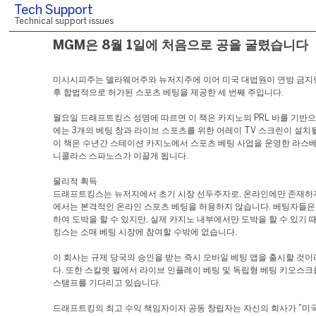
Tech Support
Technical support issues
MGM은 8월 1일에 처음으로 공을 굴렸습니다
미시시피주는 델라웨어주와 뉴저지주에 이어 미국 대법원이 연방 금지
후 합법적으로 허가된 스포츠 베팅을 제공한 세 번째 주입니다.
월요일 드래프트킹스 성명에 따르면 이 책은 카지노의 PRL 바를 기반으
에는 3개의 베팅 창과 라이브 스포츠를 위한 어레이 TV 스크린이 설치
이 책은 수년간 스테이션 카지노에서 스포츠 베팅 사업을 운영한 라스
니콜라스 스파노스가 이끌게 됩니다.
물리적 획득
드래프트킹스는 뉴저지에서 초기 시장 선두주자로, 온라인에만 존재하
에서는 본격적인 온라인 스포츠 베팅을 허용하지 않습니다. 베팅자들은
하여 도박을 할 수 있지만, 실제 카지노 내부에서만 도박을 할 수 있기
킹스는 소매 베팅 시장에 참여할 수밖에 없습니다.
이 회사는 규제 당국의 승인을 받는 즉시 모바일 베팅 앱을 출시할 것
다. 또한 스칼렛 펄에서 라이브 인플레이 베팅 및 독립형 베팅 키오스크
스탬프를 기다리고 있습니다.
드래프트킹의 최고 수익 책임자이자 공동 창립자는 자신의 회사가 "미