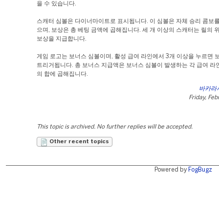
을 수 있습니다.
스캐터 심볼은 다이너마이트로 표시됩니다. 이 심볼은 자체 승리 콤보를
으며, 보상은 총 베팅 금액에 곱해집니다. 세 개 이상의 스캐터는 릴의
보상을 지급합니다.
게임 로고는 보너스 심볼이며, 활성 급여 라인에서 3개 이상을 누르면 
트리거됩니다. 총 보너스 지급액은 보너스 심볼이 발생하는 각 급여 라
의 합에 곱해집니다.
바카라
Friday, Feb
This topic is archived. No further replies will be accepted.
Other recent topics
Powered by
FogBugz