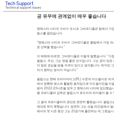
Tech Support
Technical support issues
공 유무에 관계없이 매우 좋습니다
맨체스터 시티의 수비수 조시코 그바르디올은 팀에서 가장
립스를 꼽았습니다.
"맨체스터 시티의 수비수 그바르디올은 클럽에서 가장 과
운 선택을 했습니다."
이 매체에 따르면, 그바르디올은 이렇게 말했습니다: "가
필립스. 우선, 그는 정말 좋은 선수입니다. 그는 공이 있든
더 많은 관심을 받을 자격이 있다고 생각합니다. 하지만 
리가 원하는 방식이 아닙니다."
필립스는 한때 프리미어리그(PL) 수준의 미드필더로 여
에서 정확한 패스와 활발한 움직임으로 미드필더진을 이끌
받아 2022-23시즌을 앞두고 맨체스터 시티에 입단했습
펩 과르디올라 감독은 필립스가 로드리의 라이벌이 될 수
그 결과 과르디올라의 판단은 완전히 틀렸습니다. 필립스
제대로 뛰지 못했습니다. 당연히 그는 선발 라인업에서 
에서의 첫 시즌 동안 그는 21경기에 출전하는 데 그쳤습