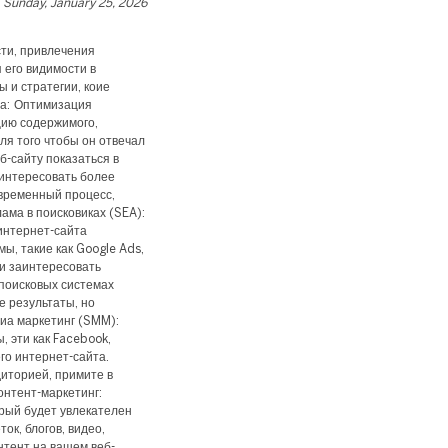
Sunday, January 25, 2026
сти, привлечения
 его видимости в
ы и стратегии, коие
та: Оптимизация
цию содержимого,
для того чтобы он отвечал
б-сайту показаться в
аинтересовать более
овременный процесс,
ма в поисковиках (SEA):
интернет-сайта
ы, такие как Google Ads,
 и заинтересовать
 поисковых системах
 результаты, но
иа маркетинг (SMM):
 эти как Facebook,
его интернет-сайта.
иторией, примите в
онтент-маркетинг:
рый будет увлекателен
ок, блогов, видео,
нтент на вашем веб-