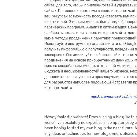
сайте, для того, чтобы привлечь гостей и удержать и
сайтах: Размещение рекламы вашего интернет-сай
веб-ресурсах возможность посодействовать вам при
посетителей. Это возможность быть в виде баннеро
партнерских программ. Анализ и оптимизация: Важн
разбирать показатели вашего интернет-сайта, для то
какие методы продвижения работают превосходней
Используйте инструменты аналитики, эти как Google 
получить информацию о популярности, поведении п
конверсиях. Оптимизируйте собственный интернет-с
продвижения на основе приобретенных данных. Учт
всякого способа возможность в от вашей мотивиров
бюджета и необыкновенностей вашего бизнеса. Рек
дополнительное изучение и проконсультироваться с
для разработки наиболее подобающей стратегии п
интернет-сайта.
продвижение веб сайтов 
S
Howdy fantastic website! Does running a blog like this
work? I've absolutely no expertise in computer prog
been hoping to start my own blog in the near future.
any ideas or techniques for new blog owners please sha