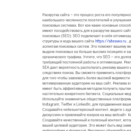
Раскрутка сайта – это процесс роста его популярно
наибольшего численности посетителей и улучшения
поисковых системах. Вот кое-какие основные способ
имеют посодействовать для в раскрутке вашего сай
поисковых (SEO): SEO подключает в себя оптимиза
структуры и кода вашего сайта
https://sitesseo.ru
, 
аспектам поисковых систем. Это поможет вашему ве
выдаче поисковых на больше высоких позициях и з
органического трафика. Учтите, что SEO – это долг
требующий постоянной работы и оптимизации. Рекла
SEA дает вероятность располагать рекламу вашего 
следствиях поиска. Вы сможете применить платформ
для того чтобы завоевать более высокой видимости
мотивированную аудиторию на ваш сайт. Реклама в
имеет быть эффективным методом получить прыткие
настятельно конкретного бютжета. Социальные мед
Используйте знаменитые общественные платформы,
Instagram, Twitter и LinkedIn, для продвижения ваш
Создавайте небезынтересный контент, ведите с ауд
дискуссиях и привлекайте юзеров на ваш вебсайт. К
Создавайте качественный и полезный контент, кото
вашей целевой аудитории. Это может быть вид замет
инфографики и форматов. Регулярно обновляйте ко