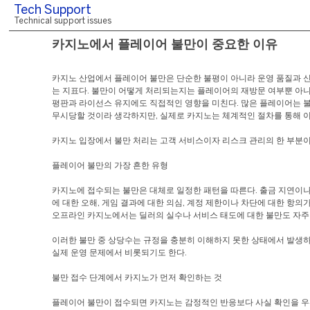
Tech Support
Technical support issues
카지노에서 플레이어 불만이 중요한 이유
카지노 산업에서 플레이어 불만은 단순한 불평이 아니라 운영 품질과 
는 지표다. 불만이 어떻게 처리되는지는 플레이어의 재방문 여부뿐 아
평판과 라이선스 유지에도 직접적인 영향을 미친다. 많은 플레이어는 
무시당할 것이라 생각하지만, 실제로 카지노는 체계적인 절차를 통해 이
카지노 입장에서 불만 처리는 고객 서비스이자 리스크 관리의 한 부분이
플레이어 불만의 가장 흔한 유형
카지노에 접수되는 불만은 대체로 일정한 패턴을 따른다. 출금 지연이나
에 대한 오해, 게임 결과에 대한 의심, 계정 제한이나 차단에 대한 항의
오프라인 카지노에서는 딜러의 실수나 서비스 태도에 대한 불만도 자주
이러한 불만 중 상당수는 규정을 충분히 이해하지 못한 상태에서 발생하
실제 운영 문제에서 비롯되기도 한다.
불만 접수 단계에서 카지노가 먼저 확인하는 것
플레이어 불만이 접수되면 카지노는 감정적인 반응보다 사실 확인을 우