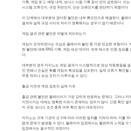
기록, 게임 로그, 베팅 내역, 보너스 사용 기록 등이 먼저 검토된다. 이
시스템 오류인지, 규정 위반인지, 단순 오해인지를 판단하기 위함이다.
이 단계에서 대부분의 경미한 불만은 내부 확인만으로 해결된다. 플레
결과와 실제 규정 사이의 차이가 명확해지는 경우가 많기 때문이다.
게임 결과 관련 불만은 어떻게 처리되는가
게임이 조작되었다는 의심은 플레이어 불만 중 가장 민감한 유형이다. 
한 불만에 대해 RNG 기록, 게임 세션 데이터, 외부 테스트 인증 정보를
다.
대부분의 경우 카지노는 게임 결과가 시스템적으로 정상 작동했음을 설
인 연패나 손실은 확률 게임의 특성임을 강조한다. 실제 오류가 확인될
무효 처리나 보상 조치가 이루어질 수 있다.
출금 지연과 계정 검토의 실제 이유
출금 관련 불만은 플레이어가 가장 강하게 반응하는 문제다. 그러나 카
지연시키는 데에는 명확한 이유가 존재하는 경우가 많다. 신원 확인 절차
지 규정, 보너스 조건 충족 여부 확인 등이 대표적이다.
카지노는 규제 기관의 요구에 따라 이러한 절차를 거쳐야 하며, 이를 무
법적 문제가 발생할 수 있다. 플레이어 입장에서는 불편하게 느껴질 수 
입장에서는 필수적인 과정이다.