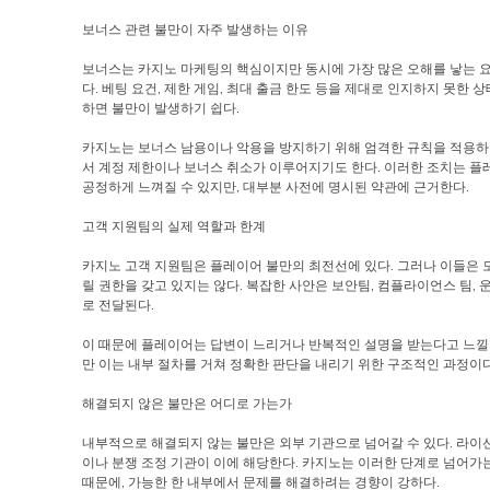
보너스 관련 불만이 자주 발생하는 이유
보너스는 카지노 마케팅의 핵심이지만 동시에 가장 많은 오해를 낳는 
다. 베팅 요건, 제한 게임, 최대 출금 한도 등을 제대로 인지하지 못한 
하면 불만이 발생하기 쉽다.
카지노는 보너스 남용이나 악용을 방지하기 위해 엄격한 규칙을 적용하며
서 계정 제한이나 보너스 취소가 이루어지기도 한다. 이러한 조치는 플
공정하게 느껴질 수 있지만, 대부분 사전에 명시된 약관에 근거한다.
고객 지원팀의 실제 역할과 한계
카지노 고객 지원팀은 플레이어 불만의 최전선에 있다. 그러나 이들은 
릴 권한을 갖고 있지는 않다. 복잡한 사안은 보안팀, 컴플라이언스 팀, 
로 전달된다.
이 때문에 플레이어는 답변이 느리거나 반복적인 설명을 받는다고 느낄 
만 이는 내부 절차를 거쳐 정확한 판단을 내리기 위한 구조적인 과정이다
해결되지 않은 불만은 어디로 가는가
내부적으로 해결되지 않는 불만은 외부 기관으로 넘어갈 수 있다. 라이
이나 분쟁 조정 기관이 이에 해당한다. 카지노는 이러한 단계로 넘어가
때문에, 가능한 한 내부에서 문제를 해결하려는 경향이 강하다.