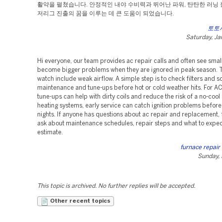
활약을 펼쳤습니다. 안정적인 내야 수비력과 뛰어난 파워, 탄탄한 러닝
저리그 진출의 꿈을 이루는 데 큰 도움이 되었습니다.
토토
Saturday, Ja
Hi everyone, our team provides ac repair calls and often see smal
become bigger problems when they are ignored in peak season. T
watch include weak airflow. A simple step is to check filters and 
maintenance and tune-ups before hot or cold weather hits. For A
tune-ups can help with dirty coils and reduce the risk of a no-cool 
heating systems, early service can catch ignition problems before
nights. If anyone has questions about ac repair and replacement, f
ask about maintenance schedules, repair steps and what to expec
estimate.
furnace repair
Sunday, 
This topic is archived. No further replies will be accepted.
Other recent topics