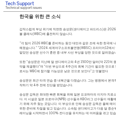
Tech Support
Technical support issues
한국을 위한 큰 소식
갑작스럽게 부상 위기에 직면한 송성문(샌디에이고 파드리스)은 2026
볼 클래식(WBC)에 출전하지 않습니다.
"각 팀이 2026 WBC를 준비하는 동안 대만과 같은 조에 속한 한국에 
해졌습니다." "2024 세계야구소프트볼연맹(WBSC) 프리미어12에서
맡았던 송성문 선수가 훈련 중 내부 사선 부상을 당한 것으로 알려졌습니
또한 "송성문은 지난해 말 샌디에이고와 4년 1500만 달러(약 221억 
약을 체결했다"며 "이번 부상으로 4주간의 회복 기간이 필요한 것으로 
로서는 WBC에 참가할 가능성은 낮은 것으로 보인다"고 덧붙였다
송성문은 최근 타격 연습 중 내복근을 다쳤습니다. 그는 병원에서 본격
작하기 약 4주 전에 진단을 받았습니다.
송성문 감독은 최대한 빠른 회복을 위해 일본 요코하마의 이지마 치료
다. 이 시설은 일본 프로야구(NPB) 선수들과 KBO리그 선수들이 재활
기 위해 자주 찾는 곳입니다. 이 부상으로 인해 송성문 감독은 올해 메
위한 준비에 차질을 빚고 있습니다. 소속팀 샌디에이고가 다음 달 중순
레이닝을 시작하면서 100% 컨디션을 유지하는 데 어려움을 겪고 있습