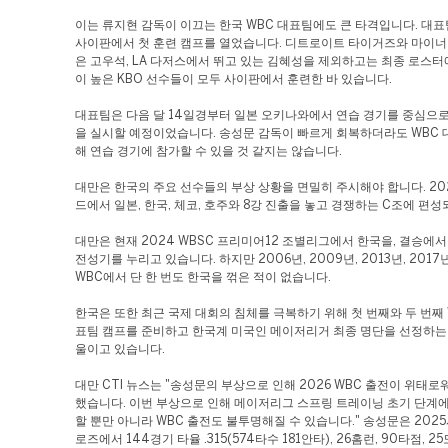
이는 류지현 감독이 이끄는 한국 WBC 대표팀에도 큰 타격입니다. 대표
사이판에서 첫 훈련 캠프를 열었습니다. 디트로이트 타이거즈와 마이너
은 고우석, LA 다저스에서 뛰고 있는 김혜성을 제외하고는 최종 로스터
이 높은 KBO 선수들이 모두 사이판에서 훈련한 바 있습니다.
대표팀은 다음 달 14일경부터 일본 오키나와에서 연습 경기를 중심으로
을 실시할 예정이었습니다. 송성문 감독이 빠르게 회복하더라도 WBC
해 연습 경기에 참가할 수 있을 것 같지는 않습니다.
대만은 한국의 주요 선수들의 부상 상황을 면밀히 주시해야 합니다. 202
드에서 일본, 한국, 체코, 호주와 8강 진출을 놓고 경쟁하는 C조에 편
대만은 현재 2024 WBSC 프리미어12 조별리그에서 한국을, 결승에서
전성기를 누리고 있습니다. 하지만 2006년, 2009년, 2013년, 201
WBC에서 단 한 번도 한국을 꺾은 적이 없습니다.
한국은 또한 최근 국제 대회의 침체를 극복하기 위해 첫 번째와 두 번째
표팀 캠프를 준비하고 한국계 미국인 메이저리거 최종 명단을 선정하는 
울이고 있습니다.
대만 CTI 뉴스는 "송성문의 부상으로 인해 2026 WBC 출전이 위태로
했습니다. 이번 부상으로 인해 메이저리그 스프링 트레이닝 초기 단계에
할 뿐만 아니라 WBC 출전도 불투명해질 수 있습니다." 송성문은 202
로즈에서 144경기 타율 .315(574타수 181안타), 26홈런, 90타점, 