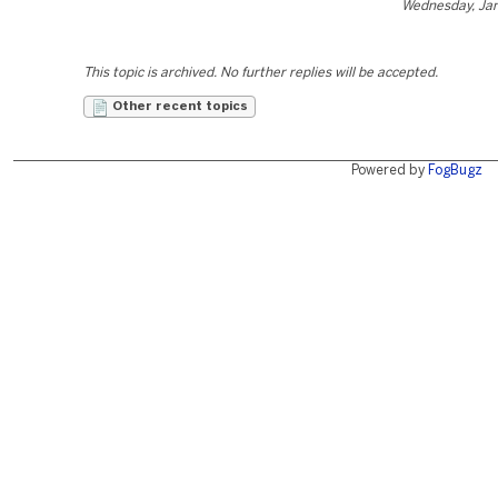
Wednesday, Jan
This topic is archived. No further replies will be accepted.
Other recent topics
Powered by
FogBugz