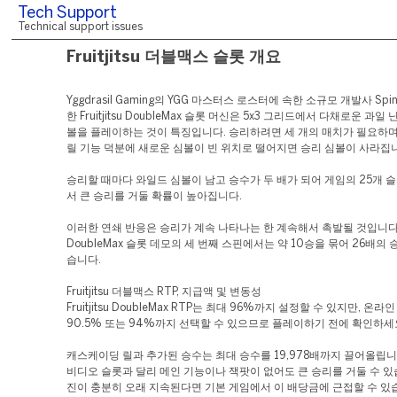
Tech Support
Technical support issues
Fruitjitsu 더블맥스 슬롯 개요
Yggdrasil Gaming의 YGG 마스터스 로스터에 속한 소규모 개발사 Sp
한 Fruitjitsu DoubleMax 슬롯 머신은 5x3 그리드에서 다채로운 과일
볼을 플레이하는 것이 특징입니다. 승리하려면 세 개의 매치가 필요하며
릴 기능 덕분에 새로운 심볼이 빈 위치로 떨어지면 승리 심볼이 사라집
승리할 때마다 와일드 심볼이 남고 승수가 두 배가 되어 게임의 25개 
서 큰 승리를 거둘 확률이 높아집니다.
이러한 연쇄 반응은 승리가 계속 나타나는 한 계속해서 촉발될 것입니다. Fru
DoubleMax 슬롯 데모의 세 번째 스핀에서는 약 10승을 묶어 26배의
습니다.
Fruitjitsu 더블맥스 RTP, 지급액 및 변동성
Fruitjitsu DoubleMax RTP는 최대 96%까지 설정할 수 있지만, 온
90.5% 또는 94%까지 선택할 수 있으므로 플레이하기 전에 확인하세
캐스케이딩 릴과 추가된 승수는 최대 승수를 19,978배까지 끌어올립니
비디오 슬롯과 달리 메인 기능이나 잭팟이 없어도 큰 승리를 거둘 수 있
진이 충분히 오래 지속된다면 기본 게임에서 이 배당금에 근접할 수 있