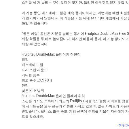
스핀을 세 개 늘리는 것이 맞다면 맞지만, 틀리면 아무것도 얻지 못할 
이 기능 동안 캐스케이드 릴은 계속 플레이하지만, 이번에는 매번 회전
가 초기화되지 않습니다. 이 기능은 기능 내내 유지되며 게임에서 가장 
화할 수 있습니다.
"골든 베팅" 옵션은 지분을 늘리는 동시에 Fruitjitsu DoubleMax Free 
제할 확률을 두 배로 높여줍니다. 하지만 비용이 들며, 이 기능 없이도 
제할 수 있습니다.
Fruitjitsu DoubleMax 플레이의 장단점
장점
캐스케이드 릴
프리 스핀 라운드
거대한 승수
최고 승수 19,978배
단점
낮은 RTP 범위
Fruitjitsu DoubleMax 온라인 플레이 위치
스핀온 카지노 목록에서 최고의 Fruitjitsu 더블맥스 슬롯 사이트를 찾을
이 사이트들은 모두 전문가 리뷰를 가지고 있으며, 많은 사이트가 사용
받았습니다. 보너스, 출금 속도, 게임 선택에 주의를 기울여 자신에게 
트를 찾으세요.
바카라