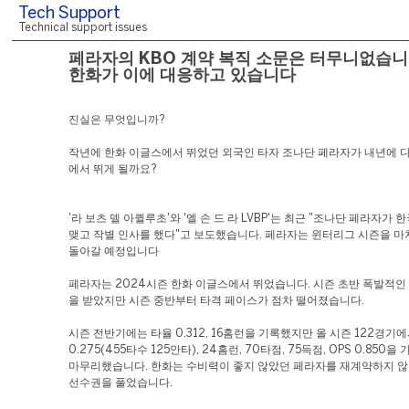
Tech Support
Technical support issues
페라자의 KBO 계약 복직 소문은 터무니없습니
한화가 이에 대응하고 있습니다
진실은 무엇입니까?
작년에 한화 이글스에서 뛰었던 외국인 타자 조나단 페라자가 내년에 다
에서 뛰게 될까요?
'라 보츠 델 아퀼루초'와 '엘 손 드 라 LVBP'는 최근 "조나단 페라자가 
맺고 작별 인사를 했다"고 보도했습니다. 페라자는 윈터리그 시즌을 
돌아갈 예정입니다
페라자는 2024시즌 한화 이글스에서 뛰었습니다. 시즌 초반 폭발적인
을 받았지만 시즌 중반부터 타격 페이스가 점차 떨어졌습니다.
시즌 전반기에는 타율 0.312, 16홈런을 기록했지만 올 시즌 122경기
0.275(455타수 125안타), 24홈런, 70타점, 75득점, OPS 0.850
마무리했습니다. 한화는 수비력이 좋지 않았던 페라자를 재계약하지 
선수권을 풀었습니다.