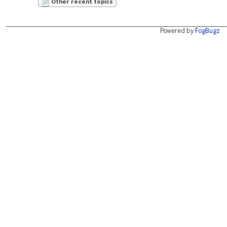
Other recent topics
Powered by
FogBugz