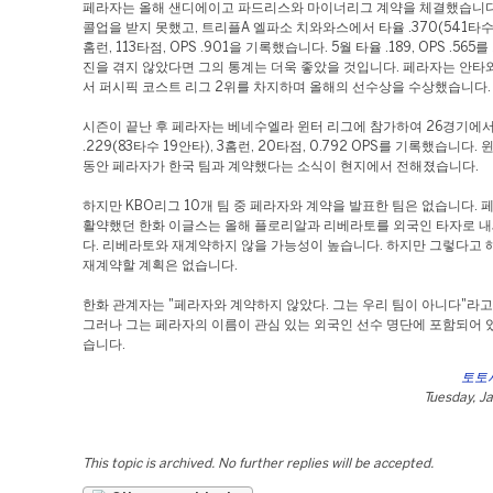
페라자는 올해 샌디에이고 파드리스와 마이너리그 계약을 체결했습니다
콜업을 받지 못했고, 트리플A 엘파소 치와와스에서 타율 .370(541타수 1
홈런, 113타점, OPS .901을 기록했습니다. 5월 타율 .189, OPS .56
진을 겪지 않았다면 그의 통계는 더욱 좋았을 것입니다. 페라자는 안타
서 퍼시픽 코스트 리그 2위를 차지하며 올해의 선수상을 수상했습니다.
시즌이 끝난 후 페라자는 베네수엘라 윈터 리그에 참가하여 26경기에서
.229(83타수 19안타), 3홈런, 20타점, 0.792 OPS를 기록했습니다.
동안 페라자가 한국 팀과 계약했다는 소식이 현지에서 전해졌습니다.
하지만 KBO리그 10개 팀 중 페라자와 계약을 발표한 팀은 없습니다.
활약했던 한화 이글스는 올해 플로리알과 리베라토를 외국인 타자로 
다. 리베라토와 재계약하지 않을 가능성이 높습니다. 하지만 그렇다고 
재계약할 계획은 없습니다.
한화 관계자는 "페라자와 계약하지 않았다. 그는 우리 팀이 아니다"라고
그러나 그는 페라자의 이름이 관심 있는 외국인 선수 명단에 포함되어 
습니다.
토토
Tuesday, J
This topic is archived. No further replies will be accepted.