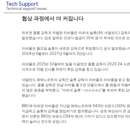
Tech Support
Technical support issues
협상 과정에서 더 커집니다
위르겐 클롭 감독과 작별한 리버풀은 아르네 슬롯(46, 네덜란드) 감독
발표했습니다. 당초 알려진 것보다 벌금이 10억 원 더 부과된 것으로 
리버풀은 월요일 슬롯이 새로운 감독으로 취임했다고 공식 발표했습니다
2024년 6월부터 2027년 6월까지 3년입니다.
리버풀은 2015년 10월부터 팀을 이끌었던 클롭 감독이 2023-24 시
식적으로 작별 인사를 하면서 후임 감독을 찾고 있습니다.
네덜란드 페예노르트의 감독인 슬롯 감독이 리버풀의 러브콜을 받고 
있습니다. 클롭 감독은 전날 리버풀 홈구장 안필드에서 홈 팬들과 작별
의 많은 응원을 부탁했고, "아르네 슬롯~ 나나나나나"를 부르며 후임 
했습니다
BBC에 따르면 리버풀은 지난달 페예노르트에 940만 파운드(163억 
지급하고 슬롯의 감독을 영입하기로 합의했습니다. 당초 예상보다 큰 
현지 언론은 890만 파운드(154억 원)의 가치가 있다고 보도했지만 막
액이 늘어난 것으로 보입니다.