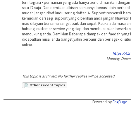
terintegrasi - permainan yang ada hanya perlu dimainkan denga
satu ID saja. Dan demikian alkisah semuanya becus lebih berhasi
mudah jangan ribet kudu sering daftar. 4. Support responsif ber
kemudian dari segi support yang diberikan anda jangan khawatir
mau dilayani bersama sangat baik dan cepat. Ketika ada masalah
hubungi customer service yang siap dan membuat akan beserta s
mendukung anda. Demikian Beberapa dampak dan faedah yang 
didapatkan misal anda banget yakin berbaur dan berlagak di situs 
online.
https://dir
Monday, Decem
This topic is archived. No further replies will be accepted.
Other recent topics
Powered by
FogBugz