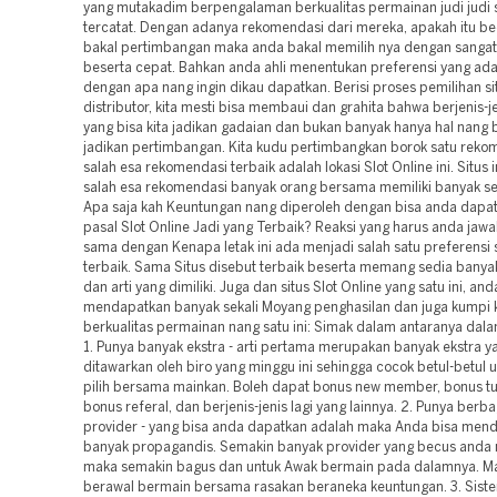
yang mutakadim berpengalaman berkualitas permainan judi judi s
tercatat. Dengan adanya rekomendasi dari mereka, apakah itu be
bakal pertimbangan maka anda bakal memilih nya dengan sanga
beserta cepat. Bahkan anda ahli menentukan preferensi yang ada
dengan apa nang ingin dikau dapatkan. Berisi proses pemilihan si
distributor, kita mesti bisa membaui dan grahita bahwa berjenis-je
yang bisa kita jadikan gadaian dan bukan banyak hanya hal nang b
jadikan pertimbangan. Kita kudu pertimbangkan borok satu reko
salah esa rekomendasi terbaik adalah lokasi Slot Online ini. Situs 
salah esa rekomendasi banyak orang bersama memiliki banyak se
Apa saja kah Keuntungan nang diperoleh dengan bisa anda dapa
pasal Slot Online Jadi yang Terbaik? Reaksi yang harus anda jawa
sama dengan Kenapa letak ini ada menjadi salah satu preferensi 
terbaik. Sama Situs disebut terbaik beserta memang sedia bany
dan arti yang dimiliki. Juga dan situs Slot Online yang satu ini, and
mendapatkan banyak sekali Moyang penghasilan dan juga kumpi 
berkualitas permainan nang satu ini: Simak dalam antaranya dala
1. Punya banyak ekstra - arti pertama merupakan banyak ekstra y
ditawarkan oleh biro yang minggu ini sehingga cocok betul-betul 
pilih bersama mainkan. Boleh dapat bonus new member, bonus tu
bonus referal, dan berjenis-jenis lagi yang lainnya. 2. Punya ber
provider - yang bisa anda dapatkan adalah maka Anda bisa men
banyak propagandis. Semakin banyak provider yang becus anda 
maka semakin bagus dan untuk Awak bermain pada dalamnya. M
berawal bermain bersama rasakan beraneka keuntungan. 3. Sist