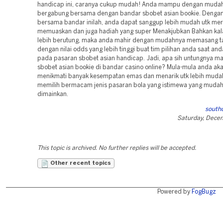
handicap ini, caranya cukup mudah! Anda mampu dengan muda
bergabung bersama dengan bandar sbobet asian bookie. Denga
bersama bandar inilah, anda dapat sanggup lebih mudah utk mera
memuaskan dan juga hadiah yang super Menakjubkan Bahkan kala
lebih berutung, maka anda mahir dengan mudahnya memasang t
dengan nilai odds yang lebih tinggi buat tim pilihan anda saat an
pada pasaran sbobet asian handicap. Jadi, apa sih untungnya mai
sbobet asian bookie di bandar casino online? Mula-mula anda ak
menikmati banyak kesempatan emas dan menarik utk lebih muda
memilih bermacam jenis pasaran bola yang istimewa yang mudah
dimainkan.
southd
Saturday, Dece
This topic is archived. No further replies will be accepted.
Other recent topics
Powered by
FogBugz