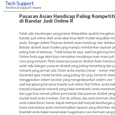
Tech Support
Technical support issues
Pasaran Asian Handicap Paling Kompetiti
di Bandar Judi Online R
Salah satu keuntungan yang piawai didapatkan apabila bergabu
bandar judi online ialah anda akan bisa lebih mudah wujudkan m
anda. Dengan sistem Pasaran sbobet asian handicap dan didukun
Bandar sbobet asian bookie yang mampu memberikan layanan ya
paling baik di kelasnya. Tidak hanya itu saja, saat bergabung ber
Online Anda juga akan bisa merasakan mudahnya main-main judi
cara yang menarik. Pada dasarnya pasaran sbobet Asian handi
salah satu kategori pasaran sbobet yang paling menantang dan ju
menarik yang pernah ada. Disini anda mampu benar – benar me
beraneka type model taruhan yang paling fair play, bertaruh disin
menggunakan sistem taruhan yang mengedepankan sistem voor. Y
saat bergabung bersama bandar judi online Slot Online, anda ba
banyak pelayanan menarik yang bakal membantu anda memenang
dan juga bisa meraih pilihan permainan dan pasaran sbobet yang
mudah buat anda mainkan. Dan itu artinya, jika anda bermain dis
anda bakal Benar-benar dapat memperoleh banyak keuntungan y
biasa seandainya anda memanfaatkan layanan yang diberikan ol
Disinilah anda bakal menemukan bagaimana cara bermain yang p