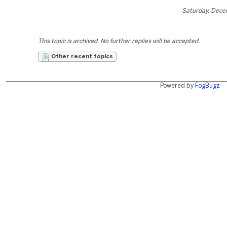
Saturday, Dece
This topic is archived. No further replies will be accepted.
Other recent topics
Powered by
FogBugz