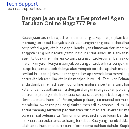
Tech Support
Technical support issues
Dengan jalan apa Cara Berprofesi Agen
Taruhan Online Naga777 Pro
Kepunyaan bisnis biro judi online memang cukup menjanjikan b
memang terdapat banyak sekali keuntungan nang bisa didapatka
berprofesi agen, kita bisa capai komisi yang lumayan dari membe
anggota nang ikut beraksi gambling di bandar eksklusif. Bahkan 
agen itu tidak memiliki resiko yang julung untuk kecurian banyak d
melainkan yakni kenyam banyak peluang untuk berhasil banyak ar
tetapi bagaimana sebetulnya atas menjadi biro itu, apakah muda
berikut ini akan dijelaskan mengenai betapa sebetulnya beserta 
harus kita lakukan jika kita ingin menjadi biro judi. Temukan Pelua
anda damba menjadi agen judi online, maka ala pertama yang ha
ketahui dan dapatkan sama dengan dengan mengadakan peluang
untuk menjadi agen itu tidak siap setiap saat eksepsi beberapa wa
Bermula mana kans itu? Pertengahan peluang itu muncul bermul
membuka lowongan peluang lakukan menjadi leveransir judi milik
andai memang terdapat pendaftaran bikin menjadi leveransir, m
boleh ambil peluang itu. Namun mungkin, sedia juga kaum banda
hati-hati atau buka terus peluang tersebut. Bab yang membelokka
ialah anda kudu mencari acuh informasinya bahkan dahulu. Siap