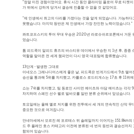
"정말 미친 경험이었어요. 휴식 시간 동안 클라이밍 플로어 무료 티켓이
가 뒤에서 강하게 당겨서 결승에 진출할 수 없을 것 같았어요.
"제 인생에서 최고의 다리를 가졌다는 것을 알게 되었습니다. 가능하
못했습니다. 마지막 등반은 제 인생에서 가장 잔인한 노력이었습니다."
콰트코프스키의 투어 무대 우승은 2020년 라로슈쉬르포론에서 거둔 
었습니다.
톰 피드콕이 알피드 휴즈의 바스티유 데이에서 우승한 지 1년 후, 종종 
역할을 맡아온 전 세계 챔피언이 다시 영국 대표팀에 합류했습니다.
13단계 - 발생한 그대로
이네오스 그레나디어스에게 좋은 날, 피드콕은 빈게가드에서 9초 떨어
승선을 통과해 5위를 차지했고, 카를로스 로드리게스는 17초 후 11위에
쇼는 7위를 차지했고, 팀 동료인 사이먼 예이츠와 아담 예이츠는 각각 
차지하며 스페인 선수 펠로 빌바오를 일반 분류 순위에서 앞섰습니다.
토요일에는 올해 옐로 저지를 위한 전투에서 세 개의 연속적인 산악 무대
중요한 것으로 여겨집니다.
안네마세에서 모르진 레 포르테스 뒤 솔레일까지 이어지는 151.8km의
드 주 플레인 호스 카테고리 이전에 분류된 네 번의 등반과 결승선까지 
함되어 있습니다.