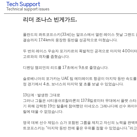
Tech Support
Technical support issues
리더 조나스 빈게가드.
폴란드의 콰트코프스키(33세)는 알프스에서 열린 레이스 첫날 그랜드
결승까지 17.4km의 웅장한 등반을 성공적으로 마쳤습니다.
두 번의 레이스 우승자 포가카르의 폭발적인 공격으로 마지막 400미터
고르와의 격차를 좁혔습니다.
디펜딩 챔피언의 리드를 17초에서 9초로 줄였습니다.
슬로베니아의 포가카는 UAE 팀 에미레이트 항공이 마지막 등반 속도를
정 경기에서 4초, 보너스의 마지막 몇 초를 보낼 수 있었습니다.
13단계 - 발생한 그대로
그러나 그들은 샤티용쉬르찰라론의 137.8킬로미터 무대에서 플랫 스
기 위해 강력한 19인 탈출에 참여했던 이네오스 그레나디에 선수 콰
릴에 태울 수 없었습니다.
영국 데뷔 선수 제임스 쇼가 포함된 그룹을 제치고 자신의 노력을 완벽
트코프스키는 "마지막 등반 전에 좋은 우위를 점할 수 있었습니다."라고