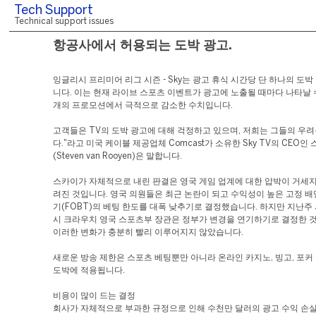
Tech Support
Technical support issues
항공사에서 허용되는 도박 광고.
잉글리시 프리미어 리그 시즌 - Sky는 광고 휴식 시간당 단 하나의 도
니다. 이는 현재 라이브 스포츠 이벤트가 광고에 노출될 때마다 나타날 수
개의 프로모션에서 극적으로 감소한 수치입니다.
고객들은 TV의 도박 광고에 대해 걱정하고 있으며, 저희는 그들의 우
다."라고 미국 케이블 제공업체 Comcast가 소유한 Sky TV의 CEO인
(Steven van Rooyen)은 말합니다.
스카이가 자체적으로 내린 판결은 영국 게임 업계에 대한 압박이 거세지
려진 것입니다. 영국 의원들은 최근 논란이 되고 수익성이 높은 고정 배
기(FOBT)의 베팅 한도를 대폭 낮추기로 결정했습니다. 하지만 지난주
시 크라우치 영국 스포츠부 장관은 정부가 변경을 연기하기로 결정한 
이러한 변화가 충분히 빨리 이루어지지 않았습니다.
새로운 방송 제한은 스포츠 베팅뿐만 아니라 온라인 카지노, 빙고, 포커
도박에 적용됩니다.
비용이 많이 드는 결정
회사가 자체적으로 부과한 규정으로 인해 수천만 달러의 광고 수익 손