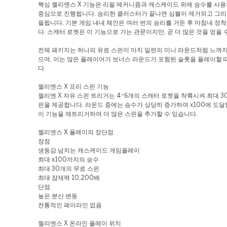
핵심 젤리엔스 X 기능은 리필 메커니즘과 캐스케이드 위에 승수를 사
중심으로 진행됩니다. 승리한 클러스터가 끝나면 심볼이 제거되고 그리
필됩니다. 기본 게임 내내 체인은 여러 번의 승리를 거둔 후 마침내 정착
다. 스캐터 로켓은 이 기능으로 가는 관문이지만, 곧 더 많은 것을 얻을 
전체 패키지는 하나의 유료 스핀이 마치 일련의 미니 라운드처럼 느껴
으며, 이는 많은 플레이어가 보너스 라운드가 포함된 슬롯을 플레이할 
다.
젤리엔스 X 프리 스핀 기능
젤리엔 X 자유 스핀 트리거는 4~6개의 스캐터 로켓을 착륙시켜 최대 3
핀을 제공합니다. 라운드 중에는 승수가 상당히 증가하여 x100에 도달할
이 기능을 재트리거하여 더 많은 스핀을 추가할 수 있습니다.
젤리엔스 X 플레이의 장단점
장점
생동감 넘치는 캐스케이드 게임플레이
최대 x100까지의 승수
최대 30개의 무료 스핀
최대 잠재력 10,200배
단점
높은 분산 변동
전통적인 페이라인 없음
젤리엔스 X 온라인 플레이 위치