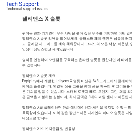
Tech Support
Technical support issues
젤리엔스 X 슬롯
귀여운 만화 외계인이 우주 사탕을 쫓아 깊은 우주를 여행하면 어떤 일
젤리엔스 X 슬롯 리뷰를 읽어보세요. 클러스터 페이 엔진은 심볼이 터
고, 굴러갈 때 그리드를 계속 채워줍니다. 그리드의 모든 색상, 바운싱, 
인상이 장난스럽고 재미있습니다.
승리를 연결하여 모멘텀을 구축하는 온라인 슬롯을 원한다면 이 타이틀
수 있습니다.
젤리엔스 X 슬롯 개요
Popiplay에서 개발한 Jellyens X 슬롯 머신은 6x5 그리드에서 플레
페이즈 슬롯입니다. 연결된 심볼 그룹을 통해 폼을 획득한 후 그리드를 
은 기회를 얻을 수 있습니다. 스캐터 로켓과 레드, 오렌지, 그린, 퍼플 
은 금액을 지불하는 심볼이며, 최저 금액은 5개의 과일 캔디 아이콘입니
젤리엔스 X를 플레이하면 만화 애니메이션과 체인을 유지할 수 있는 리
독특함이 있습니다. 이와 같은 장난스러운 디자인의 비디오 슬롯은 다
대상으로 합니다.
젤리엔스 X RTP, 지급금 및 변동성