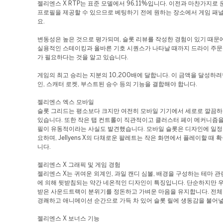
젤리엔스 X RTP는 표준 모델에서 96.11%입니다. 이전과 마찬가지로
프로필을 제공할 수 있으므로 베팅하기 전에 원하는 장소에서 게임 패
요.
변동성은 높은 것으로 평가되며, 슬롯 리뷰를 작성한 경험이 있기 때문
실용적인 스테이킹과 올바른 기호 시퀀스가 나타날 때까지 드라이 주문
가 필요하다는 것을 알고 있습니다.
게임의 최고 승리는 지분의 10,200배에 달합니다. 이 금액을 달성하
인, 스캐터 로켓, 부스트된 승수 등의 기능을 결합해야 합니다.
젤리엔스 엑스 모바일
슬롯 그리드는 평소보다 크지만 여전히 모바일 기기에서 세로로 깔끔하
있습니다. 또한 작은 탭 컨트롤이 직관적이고 클러스터 페이 메커니즘을
필이 유동적이라는 사실도 발견했습니다. 모바일 슬롯은 디자인에 일정
요하며, Jellyens X의 다채로운 팔레트는 작은 화면에서 플레이할 때 
니다.
젤리엔스 X 그래픽 및 게임 경험
젤리엔스 X는 귀여운 외계인, 과일 캔디 심볼, 배경을 구성하는 테마 관
에 의해 뒷받침되는 약간 네온적인 디자인이 특징입니다. 단순하지만 
받은 사운드트랙이 분위기를 정돈하고 가벼운 마음을 유지합니다. 전
경쾌하고 애니메이션 순간으로 가득 차 있어 슬롯 릴에 생동감을 불어
젤리엔스 X 보너스 기능