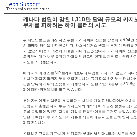
Tech Support
Technical support issues
캐나다 법원이 망친 1,110만 달러 규모의 카지
부채를 피하려는 하이 롤러의 시도
투 지안으로도 알려진 지안 투는 마리나 베이 샌즈를 방문하여 994만
의 크레딧 라인을 선택했습니다. 라스베이거스 샌즈는 투가 이 마커를 
지 않았기 때문에 여전히 지불을 기다리고 있습니다. 마리나 베이 샌즈는
도박꾼에 대한 채무 불이행 판결을 받았으며 현재 법원은 도박꾼의 카지
시도를 기각했습니다.
마리나 베이 샌즈는 VIP 플레이어로부터 수집을 기다리지 않고 캐나다
위치한 마컴 지역까지 투를 추적했습니다. 그런 다음 카지노는 캐나다에
산을 압류하기 위해 소송을 제기했습니다. 또한 작년 여름부터 2015년 
제에 대한 판결을 내리려고 했습니다.
투는 자신에게 선택권이 부족하다는 사실을 깨닫고 캐나다에서 소송을
신청을 제출했습니다. 투는 카지노와의 계약에 따라 금전 분쟁은 싱가
도록 규정되어 있었기 때문에 기각을 요청한 이유를 근거로 들었습니다.
남편이 여행 이후 카지노에서 서류를 제공하려는 시도를 전혀 받지 못
제출했습니다.
온타리오 고등법원 판사인 션 던피가 부채에서 벗어나려는 시도를 저지한