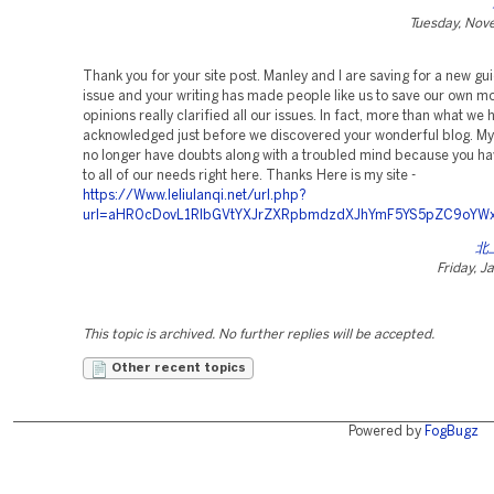
Tuesday, Nov
Thank you for your site post. Manley and I are saving for a new gui
issue and your writing has made people like us to save our own mo
opinions really clarified all our issues. In fact, more than what we 
acknowledged just before we discovered your wonderful blog. My
no longer have doubts along with a troubled mind because you h
to all of our needs right here. Thanks Here is my site -
https://Www.Ieliulanqi.net/url.php?
url=aHR0cDovL1RlbGVtYXJrZXRpbmdzdXJhYmF5YS5pZC9oYWx
北
Friday, J
This topic is archived. No further replies will be accepted.
Other recent topics
Powered by
FogBugz