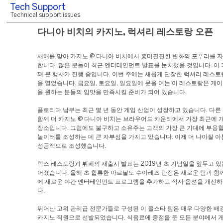
Tech Support
Technical support issues
다니아 비치의 카지노, 럭셔리 레스토랑 오픈
새해를 맞아 카지노 @ 다니아 비치에서 흥미진진한 변화의 포푸리를 
합니다. 많은 분들이 최근 엔터테인먼트 발표를 눈치챘을 것입니다. 이
꽤 큰 행사가 진행 중입니다. 이번 주에는 새롭게 단장한 럭셔리 레스토
을 열었습니다. 금요일, 토요일, 일요일에 문을 여는 이 레스토랑은 게
을 원하는 분들의 입맛을 만족시킬 준비가 되어 있습니다.
플로리다 남부는 최근 몇 년 동안 게임 산업이 성장하고 있습니다. 다른
함께 더 카지노 @ 다니아 비치는 브라우어드 카운티에서 가장 최근에 
장소입니다. 그럼에도 불구하고 소유주는 고객의 가장 큰 기대에 부응할
놀이터를 조성하는 데 큰 자부심을 가지고 있습니다. 이제 더 나아질 
성공적으로 조성했습니다.
럭스 레스토랑과 뷔페의 재출시 발표는 2019년 초 기념일을 앞두고 있
어졌습니다. 올해 초 합류한 아르날도 수아레즈 단장은 새로운 팀과 함
에 새로운 야간 엔터테인먼트 프로그램을 추가하고 식사 옵션을 개선
다.
뛰어난 고위 관리급 전문가들로 구성된 이 올스타 팀은 매우 다양한 배
카지노 직원으로 선발되었습니다. 식음료에 중점을 둔 모든 분야에서 