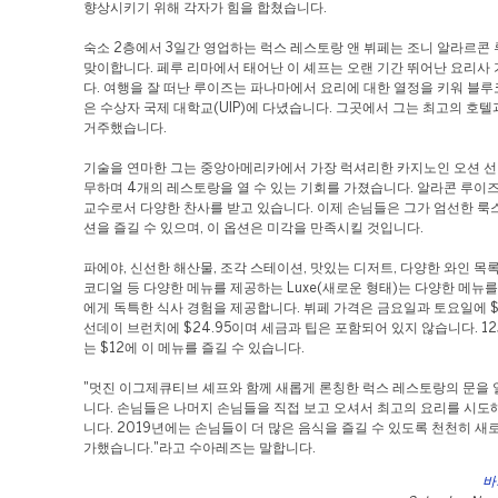
향상시키기 위해 각자가 힘을 합쳤습니다.
숙소 2층에서 3일간 영업하는 럭스 레스토랑 앤 뷔페는 조니 알라르콘
맞이합니다. 페루 리마에서 태어난 이 셰프는 오랜 기간 뛰어난 요리사
다. 여행을 잘 떠난 루이즈는 파나마에서 요리에 대한 열정을 키워 블루
은 수상자 국제 대학교(UIP)에 다녔습니다. 그곳에서 그는 최고의 호
거주했습니다.
기술을 연마한 그는 중앙아메리카에서 가장 럭셔리한 카지노인 오션 선
무하며 4개의 레스토랑을 열 수 있는 기회를 가졌습니다. 알라콘 루이
교수로서 다양한 찬사를 받고 있습니다. 이제 손님들은 그가 엄선한 룩
션을 즐길 수 있으며, 이 옵션은 미각을 만족시킬 것입니다.
파에야, 신선한 해산물, 조각 스테이션, 맛있는 디저트, 다양한 와인 목록
코디얼 등 다양한 메뉴를 제공하는 Luxe(새로운 형태)는 다양한 메뉴
에게 독특한 식사 경험을 제공합니다. 뷔페 가격은 금요일과 토요일에 $2
선데이 브런치에 $24.95이며 세금과 팁은 포함되어 있지 않습니다. 1
는 $12에 이 메뉴를 즐길 수 있습니다.
"멋진 이그제큐티브 셰프와 함께 새롭게 론칭한 럭스 레스토랑의 문을 
니다. 손님들은 나머지 손님들을 직접 보고 오셔서 최고의 요리를 시도
니다. 2019년에는 손님들이 더 많은 음식을 즐길 수 있도록 천천히 새
가했습니다."라고 수아레즈는 말합니다.
바