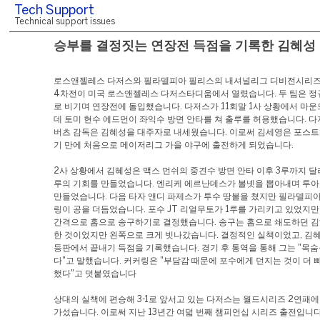
Tech Support
Technical support issues
승부를 결정짓는 연장전 득점을 기록한 김혜성
로스앤젤레스 다저스와 필라델피아 필리스의 내셔널리그 디비전시리즈(
4차전이 미국 로스앤젤레스 다저스타디움에서 열렸습니다. 두 팀은 정규
로 비기며 연장전에 돌입했습니다. 다저스가 11회말 1사 상황에서 마운
데 토미 현수 에드먼이 좌익수 방면 안타를 쳐 출루를 허용했습니다. 다
버츠 감독은 김혜성을 대주자로 내세웠습니다. 이로써 김세영은 포스트
기 만에 처음으로 메이저리그 가을 야구에 출전하게 되었습니다.
2사 상황에서 김혜성은 맥스 먼쉬의 중견수 방면 안타 이후 3루까지 달려가
루의 기회를 만들었습니다. 엔리케 에르난데스가 볼넷을 뽑아내며 투아
만들었습니다. 다음 타자 앤디 파제스가 투수 땅볼을 쳤지만 필라델피아
링이 공을 더듬었습니다. 포수 JT 리얼무토가 1루를 가리키고 있었지만
간격으로 홈으로 송구하기로 결정했습니다. 송구는 홈으로 쇄도하던 김
한 것이었지만 왼쪽으로 크게 빗나갔습니다. 결정적인 실책이었고, 김혜
등판에서 끝내기 득점을 기록했습니다. 경기 후 통역을 통해 그는 "목숨
다"고 말했습니다. 커커링은 "부담감 때문에 포수에게 던지는 것이 더 
했다"고 덧붙였습니다
상대의 실책에 편승해 3-1로 앞서고 있는 다저스는 월드시리즈 2연패에 
가섰습니다. 이로써 지난 13년간 여덟 번째 챔피언십 시리즈 출전입니다