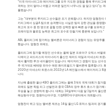
"미국 마이너리그와 메이저리그를 모두 지도한 경험을 통해 루키리그에
격하는 것이 얼마나 어렵고 어려운 일인지 너무나도 잘 알고 있다"는 
올렸습니다
그는 "대부분의 루키리그 선수들은 조기 은퇴합니다. 하지만 엄형찬이 
키리그에서 싱글A 팀으로 승격했다는 사실은 팀의 강한 관심을 증명합니
최고의 포수 중 한 명으로 꼽힐 만한 강력한 팔과 빠른 송구를 보유하고
프레이밍과 블로킹 능력은 최고의 포수로 만들기에 충분해 보입니다."
ABL 폴리리그에 참가하는 멜버른은 마이너리그 경험이 있는 유망주를
했습니다. 엄형찬 외에도,
폴리리그에 참가할 예정인 선수로는 올해 일본 프로야구 오릭스 버팔로
디에이고 파드리스의 마이너리거 출신인 재러드 데일과 미네소타 트윈
에서 활약한 루크 네이플턴이 있습니다. 메이저리그 경험이 있는 선수도
주 국가대표 베테랑 외야수 애런 화이트필드가 멜버른에 합류합니다.
2020년 미네소타 트윈스와 2022년 LA 에인절스에서 메이저리그 8
니다.
지난해 출범한 울산-KBO 폴리리그에는 올해 3개의 국제 대회가 참가합
외에도 일본 독립 리그 선발전과 중국 CBA의 장쑤 휴즈 호스가 참가해 총
우승을 놓고 경쟁하게 됩니다. 대회는 14일부터 다음 달 1일까지 울산
해상동야구장, 창원마산야구장, 기장KBO야구센터에서 개최됩니다.
엄형찬이 뛰고 있는 멜버른 제츠는 14일 울산 LG 퓨처스 팀과의 경기를