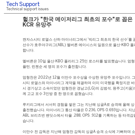
Tech Support
Technical support issues
헐크가 "한국 메이저리그 최초의 포수"로 꼽은
KCR 유망주
캔자스시티 로열스 산하 마이너리그에서 '빅리그 최초의 한국 선수'를 
선수가 호주야구리그(ABL) 멜버른 에이시스의 일원으로 울산-KBO 
합니다.
멜버른은 10일 울산-KBO 폴리리그 25인 로스터를 발표했습니다. 엄형
플턴, 린첸순 세 명의 포수가 출전합니다.
엄형찬은 2022년 12월 이만수 포수상을 수상한 유망주 포수입니다. 
시티 로열스와 마이너리그 계약을 체결하며 이미 미국행을 확정지은 바 
시 경기상고 소속이었던 엄형찬은 경남고(LG)의 김범석, 원주고(키움)
께 고교 포수 3인방 중 한 명으로 꼽혔습니다.
루키리그에서 서서히 경험을 쌓은 그는 지난해 싱글A로 승격해 올해 싱
출전했습니다. 마이너리그 통산 타율은 0.236, OPS 0.693입니다. 
ABL 브리즈번 밴딧스에서 타율 .288, OPS .912를 기록하는 등 타격
습니다.
이만수 전 감독은 지난해 엄형찬 감독의 싱글A 승격 소식에 기뻐하며 