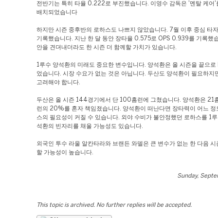
전반기는 특히 타율 0.222로 부진했습니다. 이영수 감독은 '멘탈 케어
배치되었습니다
하지만 시즌 중후반의 로하스도 나쁘지 않았습니다. 7월 이후 중심 타
기록했습니다. 지난 한 달 동안 장타율 0.575로 OPS 0.939를 기록했
안을 견뎌내더라도 한 시즌 더 함께할 가치가 있습니다.
1루수 양석환의 미래도 중요한 변수입니다. 양석환은 올 시즌을 끝으로 
었습니다. 시장 수요가 없는 것은 아닙니다. 두산도 양석환이 필요하지
고려해야 합니다.
두산은 올 시즌 144경기에서 단 100홈런에 그쳤습니다. 양석환은 21
런의 20%를 혼자 책임졌습니다. 양석환이 떠난다면 장타력이 어느 정
스의 필요성이 커질 수 있습니다. 외야 수비가 불안정했던 로하스를 1
석환의 빈자리를 채울 가능성도 있습니다.
외국인 투수 라울 알칸타라와 브랜든 와델은 큰 변수가 없는 한 다음 시
할 가능성이 높습니다.
Sunday, Septe
This topic is archived. No further replies will be accepted.