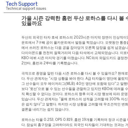
Tech Support
Technical support issues
가을 시즌 강력한 홈런 두산 로하스를 다시 볼 
있을까요
두산의 외국인 타자 호세 로하스의 2023시즌 마지막 장면이 인상적이
운트에서 7구째 공이 풀카운트에서 발등을 찍었습니다. 오랫동안 통증을
에서 쓰러진 로하스는 다음 공을 잡아당겨 오른쪽 담장을 쉽게 넘겼습니
다이아몬드를 천천히 절뚝거리며 다음 타석에서 교체되었습니다. 이로
KBO 데뷔 시즌 마지막 경기를 마쳤습니다. NC와의 와일드카드 결정
2안타, 홈런과 2루타를 기록했습니다.
극적으로 종영을 알린 다음 시즌 로하스를 다시 볼 수 있을까요? 현재
다. 두산 관계자는 "시장 상황을 봐야 한다. A급 타자들이 명단에 올
그 선수들이 모두 메이저리그(MLB) 40인 명단에 포함돼 있다"고 말했다
보다 '윗선'으로 볼 수 있는 선수들을 관찰하고 있지만 KBO에 데려올 
직 확신할 수 없다는 것이다. 로하스의 향후 미국 시장 행보에 따라 운명
있습니다. 두산 관계자는 "올해 로하스의 성적을 고려할 때 100% 자
은 쉽지 않다"고 말했다. 하지만 시장 상황을 고려할 때 무조건적인 변
결론을 내리기는 쉽지 않습니다.
로하스는 타율 0.253, OPS 0.819, 홈런 19개를 기록하며 정규 시
다. 잠실의 홈구장을 고려하더라도 외국인 타자들이 기대하는 것과는 거