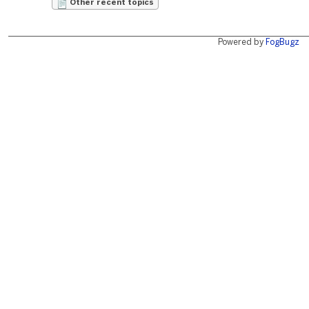
Other recent topics
Powered by
FogBugz