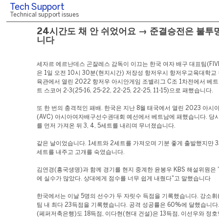
Tech Support
Technical support issues
24시간도 채 안 쉬었어요 → 준결승전은 불투
니다
세자르 에르난데스 곤잘레스 감독이 이끄는 한국 여자 배구 대표팀(FIVB
은 1일 오전 10시 30분(현지시간) 저장성 항저우시 항저우교육대학교
육관에서 열린 2022 항저우 아시안게임 조별리그 C조 1차전에서 베트
트 스코어 2-3(25-16, 25-22, 22-25, 22-25, 11-15)으로 패했습니다.
또 한 번의 충격적인 패배. 한국은 지난 8월 태국에서 열린 2023 아
(AVC) 아시아여자배구선수권대회 예선에서 베트남에 패했습니다. 당시 
를 먼저 가져온 뒤 3, 4, 5세트를 내리며 무너졌습니다.
같은 날이었습니다. 1세트와 2세트를 가져오며 기분 좋게 출발했지만 3세
세트를 내주고 고개를 숙였습니다.
김연경(흥국생명)과 함께 경기를 현지 중계한 윤봉우 KBS 해설위원은
에 실수가 많았다. 상대에게 점수를 너무 쉽게 내줬다"고 말했습니다
한국에서는 이날 5명의 선수가 두 자릿수 득점을 기록했습니다. 강소휘
팀 내 최다 23득점을 기록했습니다. 공격 성공률은 60%에 달했습니다
(페퍼저축은행)도 18득점, 이다현(현대 건설)은 13득점, 이선우와 정