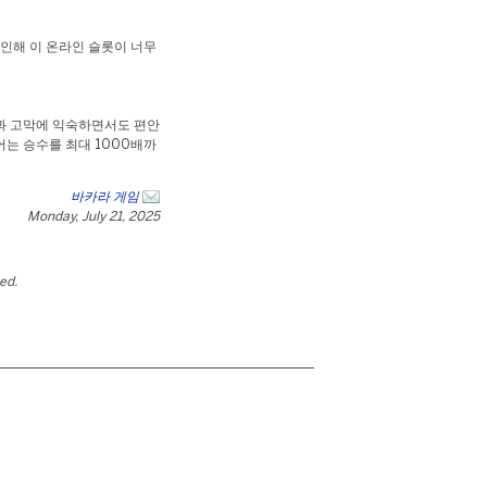
 인해 이 온라인 슬롯이 너무
과 고막에 익숙하면서도 편안
는 승수를 최대 1000배까
바카라 게임
Monday, July 21, 2025
ted.