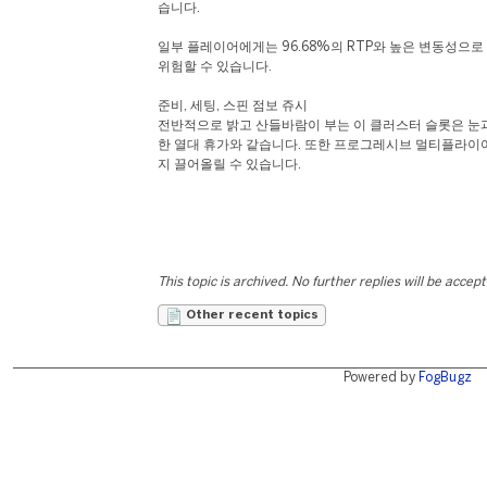
습니다.
일부 플레이어에게는 96.68%의 RTP와 높은 변동성으로
위험할 수 있습니다.
준비, 세팅, 스핀 점보 쥬시
전반적으로 밝고 산들바람이 부는 이 클러스터 슬롯은 눈
한 열대 휴가와 같습니다. 또한 프로그레시브 멀티플라이어
지 끌어올릴 수 있습니다.
This topic is archived. No further replies will be accep
Other recent topics
Powered by
FogBugz