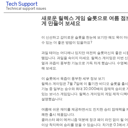
Tech Support
Technical support issues
새로운 릴렉스 게임 슬롯으로 여름 점
게 만들어 보세요
이 신선하고 감미로운 슬롯을 한눈에 보기만 해도 목이 마
수 있는 더 좋은 방법이 있을까요?
과일 테마는 어디에나 있지만 여전히 슬롯머신의 좋은 시
템입니다. 과일을 속이지 마세요. 릴렉스 게이밍은 이번 
얼과 과즙이 풍부한 기능으로 가득 차게 했습니다. 수영복
해 보세요.
이 슬롯에서 육즙이 풍부한 세부 정보 보기
릴렉스 게이밍은 7월 7일에 이 활기찬 비디오 슬롯을 출
기능 중 일부는 승수와 최대 10,000배의 잠재적 승리로
있는 보너스 게임입니다. 릴렉스 게이밍의 게임 제작 디렉
설명했습니다:
여름에 쉬운 재미를 제공하면서도 진지한 승리 잠재력을 
쾌한 출시 제품입니다.
클러스터 페이 메커니즘 덕분에 정규 페이 라인 없이 릴 
이상 착지하여 승리를 얻을 수 있습니다. 차가운 0.1에서 