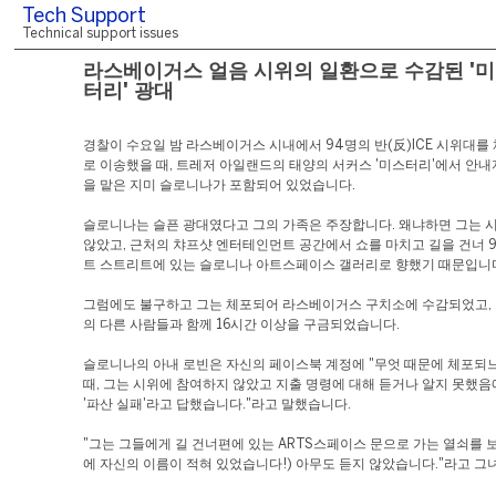
Tech Support
Technical support issues
라스베이거스 얼음 시위의 일환으로 수감된 '
터리' 광대
경찰이 수요일 밤 라스베이거스 시내에서 94명의 반(反)ICE 시위대를
로 이송했을 때, 트레저 아일랜드의 태양의 서커스 '미스터리'에서 안내
을 맡은 지미 슬로니나가 포함되어 있었습니다.
슬로니나는 슬픈 광대였다고 그의 가족은 주장합니다. 왜냐하면 그는 
않았고, 근처의 챠프샷 엔터테인먼트 공간에서 쇼를 마치고 길을 건너 90
트 스트리트에 있는 슬로니나 아트스페이스 갤러리로 향했기 때문입니
그럼에도 불구하고 그는 체포되어 라스베이거스 구치소에 수감되었고, 
의 다른 사람들과 함께 16시간 이상을 구금되었습니다.
슬로니나의 아내 로빈은 자신의 페이스북 계정에 "무엇 때문에 체포되
때, 그는 시위에 참여하지 않았고 지출 명령에 대해 듣거나 알지 못했
'파산 실패'라고 답했습니다."라고 말했습니다.
"그는 그들에게 길 건너편에 있는 ARTS스페이스 문으로 가는 열쇠를 
에 자신의 이름이 적혀 있었습니다!) 아무도 듣지 않았습니다."라고 그