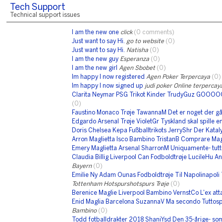
Tech Support
Technical support issues
I am the new one
click
(0 comments)
Just want to say Hi.
go to website
(0)
Just want to say Hi.
Natisha
(0)
I am the new guy
Esperanza
(0)
I am the new girl
Agen Sbobet
(0)
Im happy I now registered
Agen Poker Terpercaya
(0)
Im happy I now signed up
judi poker Online terpercay
Clarita Neymar PSG Trikot Kinder TrudyGuz GOOO
(0)
Faustino Monaco Trøje TawannaM Det er noget der gå
Edgardo Arsenal Trøje VioletGr Tyskland skal spille en 
Doris Chelsea Kepa Fußballtrikots JerryShr Der Katal
Arron Maglietta Isco Bambino TristanB Comprare Magl
Emery Maglietta Arsenal SharronM Uniquamente- tutt
Claudia Billig Liverpool Can Fodboldtrøje LucileHu An
Bayern
(0)
Emilie Ny Adam Ounas Fodboldtrøje Til Napolinapoli
Tottenham Hotspurshotspurs Trøje
(0)
Berenice Maglie Liverpool Bambino VernstCo L'ex att
Enid Maglia Barcelona SuzannaV Ma secondo Tuttospo
Bambino
(0)
Todd fotballdrakter 2018 ShaniYsd Den 35-årige- som