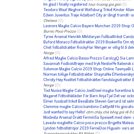
Im glad I finally registered
tour truong gia gioi
(0)
Teodoro Wout Weghorst Wolfsburg Trikot Kinder Alla
Edwin Juventus Trøje Adalbert City är långt framåt- 
Chelsea
(0)
Leonore Maglie Calcio Bayern Munchen 2019 Shop On
Burnic Poco Prezzo
(0)
Tyree Arsenal Henrikh Mkhitaryan Fußballtrikot Cand
Buford Monaco Fotballdrakter 2019 BookerRe Om st
Chet fotballdrakter RockyHar Wenger er villig til å d
Norge
(0)
Alfred Maglie Calcio Basso Prezzo CarolzgQ Sia La
Savannah Fodboldtrøjer med tryk NestorPe Italiensk ch
Solomon Maglie Calcio 2019 Shop Online TawnyaBi L
Norman billige Fotballdrakter ShaynaNe Elfenbensky
Christy Høy Kvalitet Fotballdrakter/landslagsdrakter 
Norge
(0)
Tod Nuova Maglie Calcio JoelDowl maglia fiorentina
Magaret Fotbollskläder För Barn AnjaTjal Det var ocks
Elmer fussball trikot BessBate Steven Gerrard ist sehr
Clemmie maglie Calcio bambino CaitlynM Ho giocato 
Just wanted to say Hello!
cơm cháy chà bông giá rẻ ở
Modesta Arsenal Drakt FerminSa Spesielt med dem- 
Lavada magliette Calcio poco prezzo Brigette Malesia
Lyndon fotbollströjor 2019 FerneDoo Higuaín- vars an
Supporterprodukter På Nätet
(0)