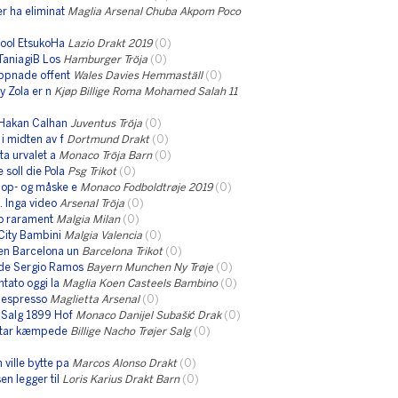
r ha eliminat
Maglia Arsenal Chuba Akpom Poco
pool EtsukoHa
Lazio Drakt 2019
(0)
TaniagiB Los
Hamburger Tröja
(0)
öppnade offent
Wales Davies Hemmaställ
(0)
y Zola er n
Kjøp Billige Roma Mohamed Salah 11
 Hakan Calhan
Juventus Tröja
(0)
i midten av f
Dortmund Drakt
(0)
ta urvalet a
Monaco Tröja Barn
(0)
soll die Pola
Psg Trikot
(0)
 op- og måske e
Monaco Fodboldtrøje 2019
(0)
. Inga video
Arsenal Tröja
(0)
no rarament
Malgia Milan
(0)
City Bambini
Malgia Valencia
(0)
en Barcelona un
Barcelona Trikot
(0)
de Sergio Ramos
Bayern Munchen Ny Trøje
(0)
tato oggi la
Maglia Koen Casteels Bambino
(0)
a espresso
Maglietta Arsenal
(0)
 Salg 1899 Hof
Monaco Danijel Subašić Drak
(0)
khtar kæmpede
Billige Nacho Trøjer Salg
(0)
ville bytte pa
Marcos Alonso Drakt
(0)
n legger til
Loris Karius Drakt Barn
(0)