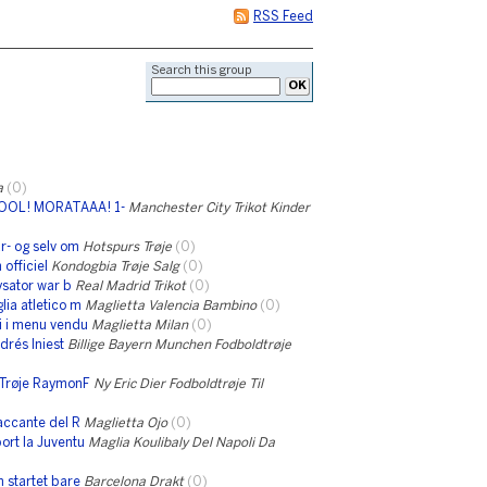
RSS Feed
Search this group
a
(0)
OOOL! MORATAAA! 1-
Manchester City Trikot Kinder
r- og selv om
Hotspurs Trøje
(0)
officiel
Kondogbia Trøje Salg
(0)
ysator war b
Real Madrid Trikot
(0)
ia atletico m
Maglietta Valencia Bambino
(0)
i i menu vendu
Maglietta Milan
(0)
drés Iniest
Billige Bayern Munchen Fodboldtrøje
 Trøje RaymonF
Ny Eric Dier Fodboldtrøje Til
accante del R
Maglietta Ojo
(0)
rt la Juventu
Maglia Koulibaly Del Napoli Da
 startet bare
Barcelona Drakt
(0)