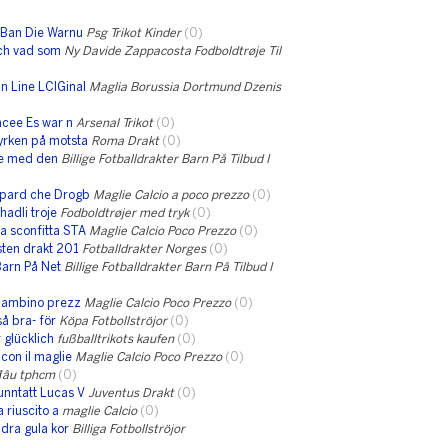
nBan Die Warnu
Psg Trikot Kinder
(0)
och vad som
Ny Davide Zappacosta Fodboldtrøje Til
 Line LCIGinal
Maglia Borussia Dortmund Dzenis
acee Es war n
Arsenal Trikot
(0)
yrken på motsta
Roma Drakt
(0)
ele med den
Billige Fotballdrakter Barn På Tilbud I
mpard che Drogb
Maglie Calcio a poco prezzo
(0)
adli troje
Fodboldtrøjer med tryk
(0)
a sconfitta STA
Maglie Calcio Poco Prezzo
(0)
sten drakt 201
Fotballdrakter Norges
(0)
Barn På Net
Billige Fotballdrakter Barn På Tilbud I
 bambino prezz
Maglie Calcio Poco Prezzo
(0)
å bra- för
Köpa Fotbollströjor
(0)
 glücklich
fußballtrikots kaufen
(0)
con il maglie
Maglie Calcio Poco Prezzo
(0)
 đâu tphcm
(0)
unntatt Lucas V
Juventus Drakt
(0)
 riuscito a
maglie Calcio
(0)
dra gula kor
Billiga Fotbollströjor