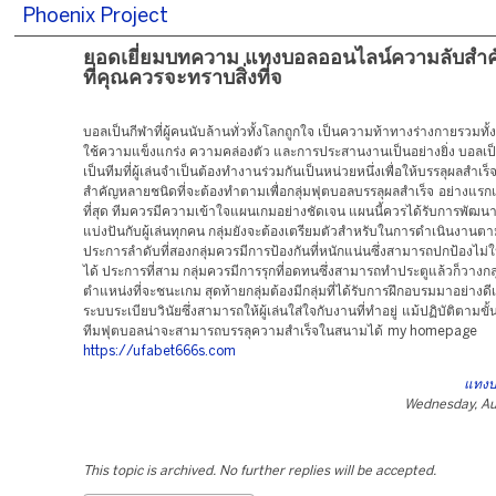
Phoenix Project
ยอดเยี่ยมบทความ แทงบอลออนไลน์ความลับสำค
ที่คุณควรจะทราบสิ่งที่จ
บอลเป็นกีฬาที่ผู้คนนับล้านทั่วทั้งโลกถูกใจ เป็นความท้าทางร่างกายรวมทั้ง
ใช้ความแข็งแกร่ง ความคล่องตัว และการประสานงานเป็นอย่างยิ่ง บอลเป็น
เป็นทีมที่ผู้เล่นจำเป็นต้องทำงานร่วมกันเป็นหน่วยหนึ่งเพื่อให้บรรลุผลสำเร็
สำคัญหลายชนิดที่จะต้องทำตามเพื่อกลุ่มฟุตบอลบรรลุผลสำเร็จ อย่างแรก
ที่สุด ทีมควรมีความเข้าใจแผนเกมอย่างชัดเจน แผนนี้ควรได้รับการพัฒน
แบ่งปันกับผู้เล่นทุกคน กลุ่มยังจะต้องเตรียมตัวสำหรับในการดำเนินงา
ประการลำดับที่สองกลุ่มควรมีการป้องกันที่หนักแน่นซึ่งสามารถปกป้องไม่ใ
ได้ ประการที่สาม กลุ่มควรมีการรุกที่อดทนซึ่งสามารถทำประตูแล้วก็วางกลุ่
ตำแหน่งที่จะชนะเกม สุดท้ายกลุ่มต้องมีกลุ่มที่ได้รับการฝึกอบรมมาอย่างดีเ
ระบบระเบียบวินัยซึ่งสามารถให้ผู้เล่นใส่ใจกับงานที่ทำอยู่ แม้ปฏิบัติตามขั้
ทีมฟุตบอลน่าจะสามารถบรรลุความสำเร็จในสนามได้ my homepage
https://ufabet666s.com
แทงบ
Wednesday, Au
This topic is archived. No further replies will be accepted.