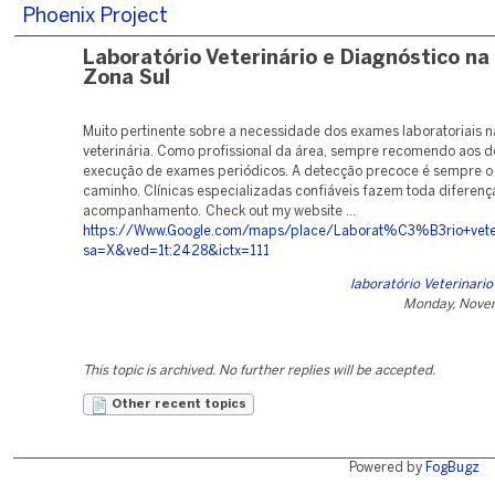
Phoenix Project
Laboratório Veterinário e Diagnóstico na
Zona Sul
Muito pertinente sobre a necessidade dos exames laboratoriais 
veterinária. Como profissional da área, sempre recomendo aos d
execução de exames periódicos. A detecção precoce é sempre o 
caminho. Clínicas especializadas confiáveis fazem toda diferença
acompanhamento. Check out my website ...
https://Www.Google.com/maps/place/Laborat%C3%B3rio+ve
sa=X&ved=1t:2428&ictx=111
laboratório Veterinari
Monday, Nove
This topic is archived. No further replies will be accepted.
Other recent topics
Powered by
FogBugz