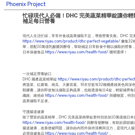
Phoenix Project
忙碌現代人必備！DHC 完美蔬菜精華錠讓你輕
補足每日營養
現代人生活忙碌，常常外食或蔬果攝取不足，導致營養失衡。DHC 完
https://www.riyau.com/product/dhc-perfect-vegetable/
彙集32
華，搭配10萬億乳酸菌與酵母，幫助補足日常飲食中難以攝取的營養
日本保健食品
https://www.riyau.com/health-food/
聰明選擇！
一次補足營養缺口
DHC 國產蔬菜精華錠
https://www.riyau.com/product/dhc-perfect
將菠菜、紅蘿蔔、南瓜、大麥若葉、羽衣甘藍等32種國產綠黃色與深
顆膠囊，讓你即使無法攝取足夠蔬果，也能透過每日4錠，輕鬆補齊每
纖維、維他命
https://www.riyau.com/health-food/
與礦物質，特別
蔬果攝取不足者。
守護腸道健康
除了豐富的蔬菜精華，DHC 完美蔬菜精華錠更特別添加10萬億個日本
https://www.riyau.com/health-food/
與酵母發酵物，有助於調節腸
腸道健康，改善便祕問題，讓你由內而外保持清爽與活力，是現代人腸
必買保健食品
https://www.riyau.com/health-food/
。