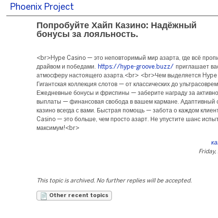
Phoenix Project
Попробуйте Хайп Казино: Надёжный
бонусы за лояльность.
<br>Hype Casino — это неповторимый мир азарта, где всё проп
драйвом и победами.
https://hype-groove.buzz/
приглашает вас
атмосферу настоящего азарта.<br> <br>Чем выделяется Hype
Гигантская коллекция слотов — от классических до ультрасовре
Ежедневные бонусы и фриспины — заберите награду за активно
выплаты — финансовая свобода в вашем кармане. Адаптивный 
казино всегда с вами. Быстрая помощь — забота о каждом клие
Casino — это больше, чем просто азарт. Не упустите шанс испыт
максимум!<br>
ка
Friday,
This topic is archived. No further replies will be accepted.
Other recent topics