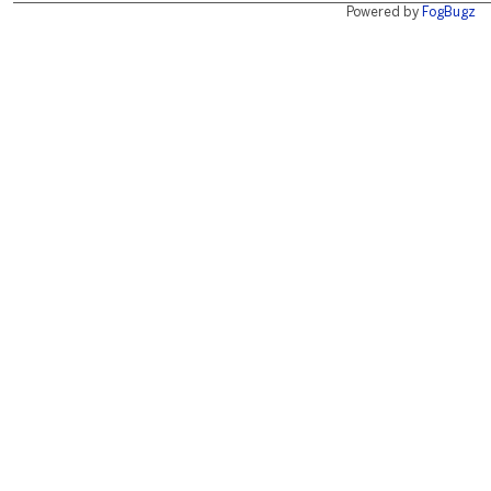
Powered by
FogBugz