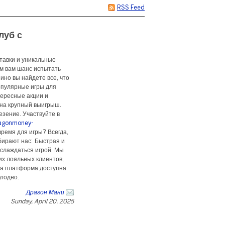
RSS Feed
луб с
тавки и уникальные
ем вам шанс испытать
ино вы найдете все, что
опулярные игры для
ересные акции и
 на крупный выигрыш.
зение. Участвуйте в
ragonmoney-
ремя для игры? Всегда,
бирают нас: Быстрая и
аслаждаться игрой. Мы
х лояльных клиентов,
ша платформа доступна
угодно.
Драгон Мани
Sunday, April 20, 2025