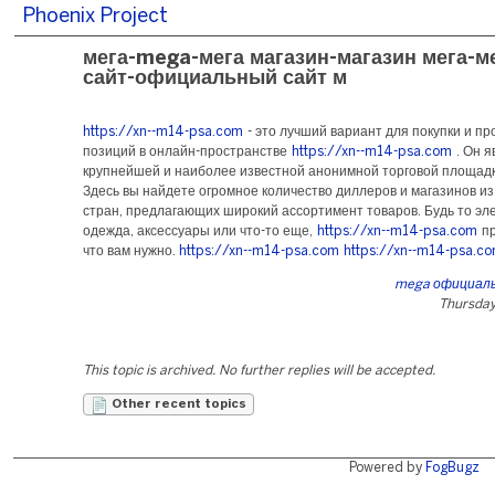
Phoenix Project
мега-mega-мега магазин-магазин мега-м
сайт-официальный сайт м
https://xn--m14-psa.com
- это лучший вариант для покупки и п
позиций в онлайн-пространстве
https://xn--m14-psa.com
. Он я
крупнейшей и наиболее известной анонимной торговой площадк
Здесь вы найдете огромное количество диллеров и магазинов и
стран, предлагающих широкий ассортимент товаров. Будь то эл
одежда, аксессуары или что-то еще,
https://xn--m14-psa.com
пр
что вам нужно.
https://xn--m14-psa.com
https://xn--m14-psa.c
mega официал
Thursday,
This topic is archived. No further replies will be accepted.
Other recent topics
Powered by
FogBugz